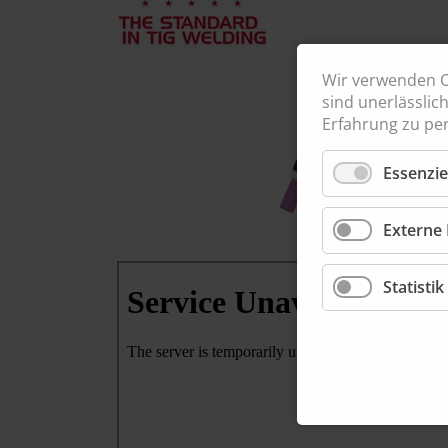
Gasgeküh
Wir verwenden C
sind unerlässlic
Erfahrung zu per
Essenzie
Externe 
Statistik