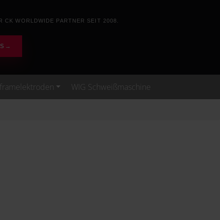
R CK WORLDWIDE PARTNER SEIT 2008.
WS
→
framelektroden
WIG Schweißmaschine