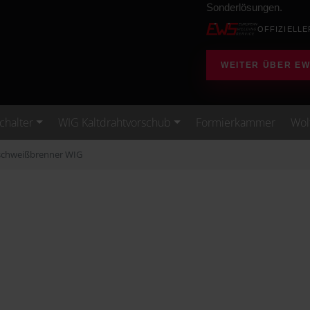
Sonderlösungen.
OFFIZIELLE
WEITER ÜBER E
Schalter
WIG Kaltdrahtvorschub
Formierkammer
Wol
schweißbrenner WIG