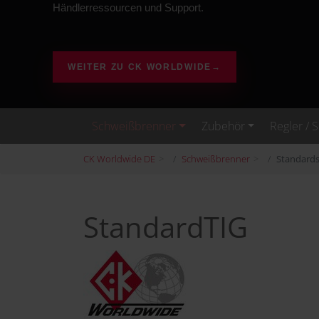
Händlerressourcen und Support.
WEITER ZU CK WORLDWIDE
→
Schweißbrenner
Zubehör
Regler / 
CK Worldwide DE
Schweißbrenner
Standard
StandardTIG