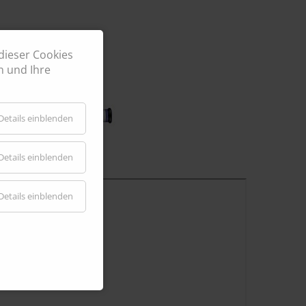
ssergekühlt
dieser Cookies
n und Ihre
Details einblenden
Details einblenden
Details einblenden