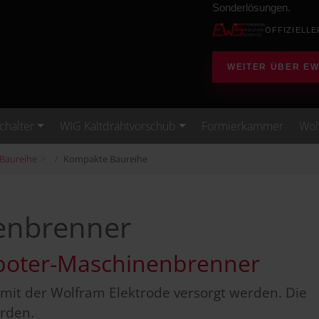
Sonderlösungen.
OFFIZIELLE
WEITER ÜBER E
Schalter
WIG Kaltdrahtvorschub
Formierkammer
Wol
Baureihe
Kompakte Baureihe
enbrenner
boter-Maschinenbrenner
mit der Wolfram Elektrode versorgt werden. Die
rden.