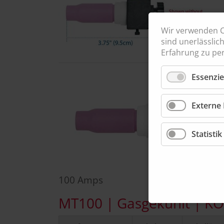
Wir verwenden C
sind unerlässlic
Erfahrung zu per
Essenzie
Externe 
Statistik
100 Amps
MT100
| Gasgekühlt | K