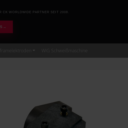
R CK WORLDWIDE PARTNER SEIT 2008.
WS
→
framelektroden
WIG Schweißmaschine