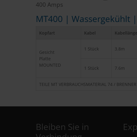
400 Amps
MT400
| Wassergekühlt 
Kopfart
Kabel
Kabelläng
1 Stück
3.8m
Gesicht
Platte
MOUNTED
1 Stück
7.6m
TEILE
MT VERBRAUCHSMATERIAL 74 / BRENNER 79
Bleiben Sie in
Exp
Verbindung