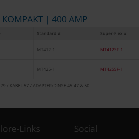
| KOMPAKT | 400 AMP
e
Standard #
Super-Flex #
MT412-1
MT412SF-1
MT425-1
MT425SF-1
 / KABEL 57 / ADAPTER/DINSE 45-47 & 50
lore-Links
Social