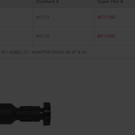
e
Standard #
Super-Flex #
MT112
MT112SF
MT125
MT125SF
 / KABEL 57 / ADAPTER/DINSE 45-47 & 50