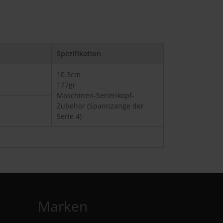
Spezifikation
10.3cm
177gr
Maschinen-Serienkopf-
Zubehör (Spannzange der
Serie 4)
Marken