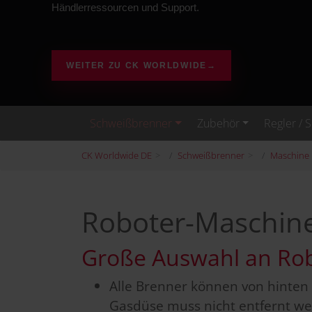
Händlerressourcen und Support.
WEITER ZU CK WORLDWIDE
→
Schweißbrenner
Zubehör
Regler / 
CK Worldwide DE
Schweißbrenner
Maschine 
Roboter-Maschin
Große Auswahl an Ro
Alle Brenner können von hinten 
Gasdüse muss nicht entfernt we